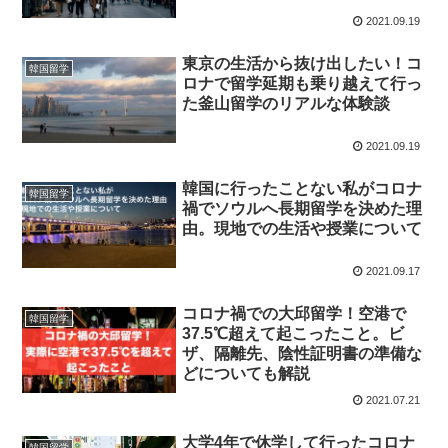
2021.09.19
東京の生活から抜け出したい！コ
韓国留学
ロナで留学延期も乗り越えて行っ
た釜山留学のリアルな体験談
2021.09.19
韓国に行ったことない私がコロナ
韓国留学
禍でソウルへ長期留学を決めた理
由。現地での生活や授業について
2021.09.17
コロナ禍での大邱留学！空港で
韓国留学
37.5℃超えて起こったこと。ビ
ザ、隔離先、陰性証明書の準備な
どについても解説
2021.07.21
大学4年で休学して行ったコロナ
韓国留学