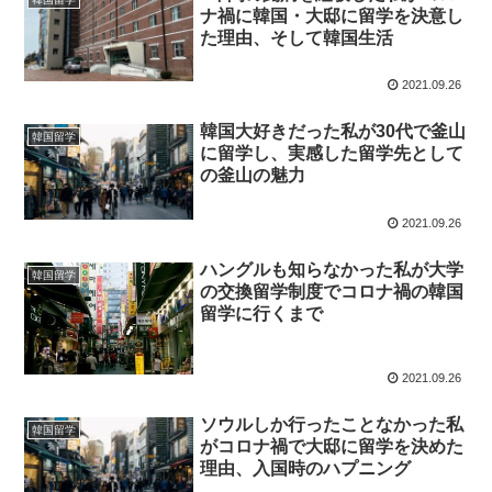
ナ禍に韓国・大邸に留学を決意し
た理由、そして韓国生活
2021.09.26
韓国大好きだった私が30代で釜山
韓国留学
に留学し、実感した留学先として
の釜山の魅力
2021.09.26
ハングルも知らなかった私が大学
韓国留学
の交換留学制度でコロナ禍の韓国
留学に行くまで
2021.09.26
ソウルしか行ったことなかった私
韓国留学
がコロナ禍で大邸に留学を決めた
理由、入国時のハプニング