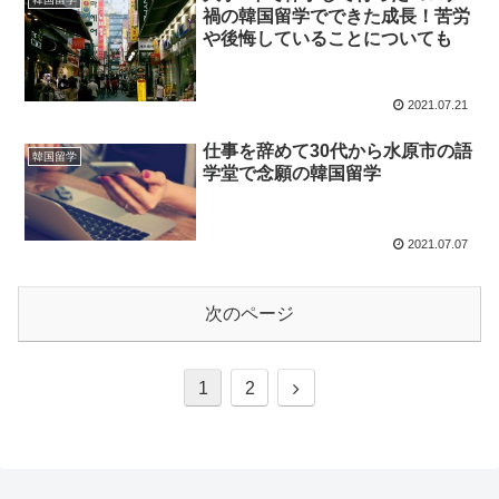
禍の韓国留学でできた成長！苦労
や後悔していることについても
2021.07.21
仕事を辞めて30代から水原市の語
韓国留学
学堂で念願の韓国留学
2021.07.07
次のページ
次
1
2
へ