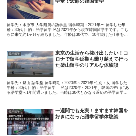
学堂で念願の韓国留学
留学先：水原市 大学附属の語学堂 留学時期：2021年〜 留学した年
齢：30代 目的：語学留学 私は2021年から現在韓国留学中です。こち
らに来て約1ヶ月が経ちました。年齢は30代で、10年続けた仕事を辞
めて留学を決意しました。 留学してい...
東京の生活から抜け出したい！コ
韓国留学
ロナで留学延期も乗り越えて行っ
た釜山留学のリアルな体験談
留学先：釜山 語学堂 留学時期：2020年～2021年 性別：女 留学した
年齢：30代 目的：語学留学 私は2020年～2021年、韓国の釜山にあ
る語学堂へ1年間通いました。当時は30代とかなり遅めの語学留学で
した。 これから韓国へ留学等...
一週間でも充実！ますます韓国を
韓国留学
好きになった語学留学体験談