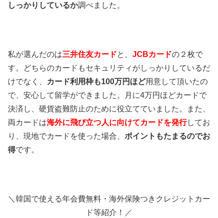
しっかりしているか
調べました。
私が選んだのは
三井住友カード
と、
JCBカード
の２枚で
す。どちらのカードもセキュリティがしっかりしているだ
けでなく、
カード利用枠も100万円ほど
用意して頂いたの
で、安心して留学ができました。月に4万円ほどカードで
決済し、硬貨盗難防止のために役立てていました。
また、
両カードは
海外に飛び立つ人に向けてカードを発行
してお
り、現地でカードを使った場合、
ポイントもたまるのでお
得
です。
＼韓国で使える年会費無料・海外保険つきクレジットカー
ド等紹介！／