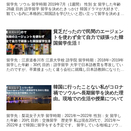
留学先 ソウル 留学時期 2019年7月（1週間） 性別 女 留学した年齢
28歳 目的 語学留学 留学を決めたきっかけ 韓国ドラマが大好きで、
観ている内に本格的に韓国語を学びたいと思い立って留学を決めまし
た。旅行でも良かったのですが一人だ...
貧乏だったので民間のエージェン
韓国留学
トを使わず全て自力で頑張った韓
国留学生活！
留学先：江原道春川市 江原大学校 語学院 留学時期：2018年~2019年
留学した年齢：30代 目的：語学留学 大学で日本語教育を専攻してい
たのですが、卒業後まったく違う会社に就職し日本語教師になりたい
という夢を抱きつつ会社に通っていまし...
韓国に行ったことない私がコロナ
韓国留学
禍でソウルへ長期留学を決めた理
由。現地での生活や授業について
留学先：梨花女子大学 留学時期：2021年〜2022年 性別：女 留学し
た年齢：20代 目的：交換留学 歴史学 私は現在20代で、2021年〜
2022年まで韓国に留学をする予定です。 留学している地域はソウル
で、梨花女子大学に在籍しています...