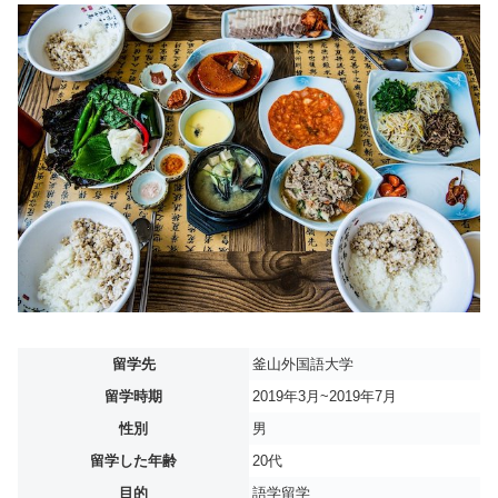
留学先
釜山外国語大学
留学時期
2019年3月~2019年7月
性別
男
留学した年齢
20代
目的
語学留学