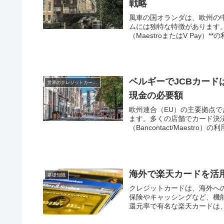
戦略
風車の国オランダは、欧州の
ムには独特な特徴があります
（MaestroまたはV Pay）*
ベルギーでJCBカー
世界のクレジットカード事情
現金の必要額
欧州連合（EU）の主要拠点
ます。多くの店舗でカード決
（Bancontact/Maestro
海外で楽天カードを活
基礎知識
クレジットカードは、海外へ
保険やキャッシングなど、機
還元率で有名な楽天カードは、