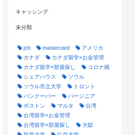
キャッシング
未分類
jcb
mastercard
アメリカ
カナダ
カナダ留学×お金管理
カナダ留学×部屋探し
コロナ禍
シェアハウス
ソウル
ソウル市立大学
トロント
バンクーバー
バージニア
ボストン
マルタ
台湾
台湾留学×お金管理
台湾留学×部屋探し
大邸
延世大学
弘益大学