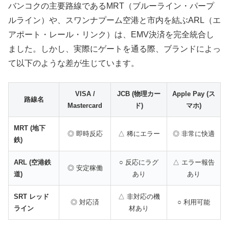
バンコクの主要路線であるMRT（ブルーライン・パープ
ルライン）や、スワンナプーム空港と市内を結ぶARL（エ
アポート・レール・リンク）は、EMV決済を完全統合し
ました。しかし、実際にゲートを通る際、ブランドによっ
て以下のような差が生じています。
VISA /
JCB (物理カー
Apple Pay (ス
路線名
Mastercard
ド)
マホ)
MRT (地下
◎ 即時反応
△ 稀にエラー
◎ 非常に快適
鉄)
ARL (空港鉄
○ 反応にラグ
△ エラー報告
◎ 安定稼働
道)
あり
あり
SRT レッド
△ 非対応の機
◎ 対応済
○ 利用可能
ライン
材あり