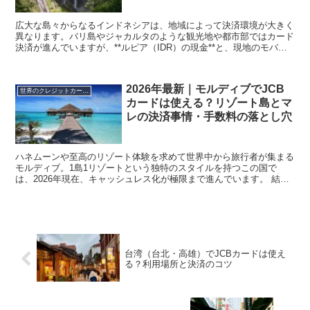
広大な島々からなるインドネシアは、地域によって決済環境が大きく
異なります。バリ島やジャカルタのような観光地や都市部ではカード
決済が進んでいますが、**ルピア（IDR）の現金**と、現地のモバイ
ル決済アプリが非常に強力です。 結論：JCBカー...
2026年最新｜モルディブでJCB
世界のクレジットカード事情
カードは使える？リゾート島とマ
レの決済事情・手数料の落とし穴
ハネムーンや至高のリゾート体験を求めて世界中から旅行者が集まる
モルディブ。1島1リゾートという独特のスタイルを持つこの国で
は、2026年現在、キャッシュレス化が極限まで進んでいます。 結論
から申し上げます。モルディブのリゾート島において、J...
台湾（台北・高雄）でJCBカードは使え
る？利用場所と決済のコツ