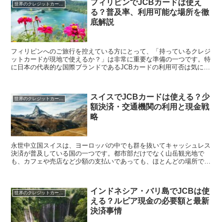
フィリピンでJCBカードは使え
世界のクレジットカード事情
る？普及率、利用可能な場所を徹
底解説
フィリピンへのご旅行を控えている方にとって、「持っているクレジ
ットカードが現地で使えるか？」は非常に重要な準備の一つです。特
に日本の代表的な国際ブランドであるJCBカードの利用可否は気にな
るところでしょう。 この記事では、フィリピンにおける...
スイスでJCBカードは使える？少
世界のクレジットカード事情
額決済・交通機関の利用と現金戦
略
永世中立国スイスは、ヨーロッパの中でも群を抜いてキャッシュレス
決済が普及している国の一つです。都市部だけでなく山岳観光地で
も、カフェや売店など少額の支払いであっても、ほとんどの場所でク
レジットカードやデビットカードの利用が可能です。 結論：...
インドネシア・バリ島でJCBは使
世界のクレジットカード事情
える？ルピア現金の必要額と最新
決済事情