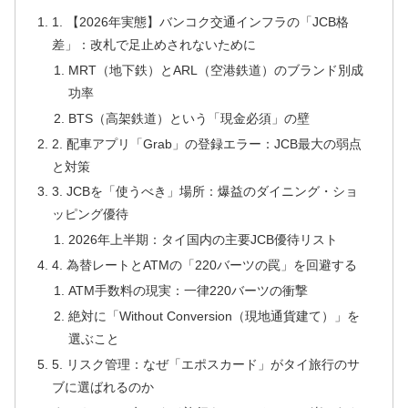
1. 【2026年実態】バンコク交通インフラの「JCB格
差」：改札で足止めされないために
MRT（地下鉄）とARL（空港鉄道）のブランド別成
功率
BTS（高架鉄道）という「現金必須」の壁
2. 配車アプリ「Grab」の登録エラー：JCB最大の弱点
と対策
3. JCBを「使うべき」場所：爆益のダイニング・ショ
ッピング優待
2026年上半期：タイ国内の主要JCB優待リスト
4. 為替レートとATMの「220バーツの罠」を回避する
ATM手数料の現実：一律220バーツの衝撃
絶対に「Without Conversion（現地通貨建て）」を
選ぶこと
5. リスク管理：なぜ「エポスカード」がタイ旅行のサ
ブに選ばれるのか