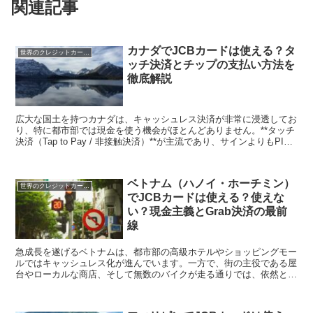
関連記事
カナダでJCBカードは使える？タ
世界のクレジットカード事情
ッチ決済とチップの支払い方法を
徹底解説
広大な国土を持つカナダは、キャッシュレス決済が非常に浸透してお
り、特に都市部では現金を使う機会がほとんどありません。**タッチ
決済（Tap to Pay / 非接触決済）**が主流であり、サインよりもPIN
コード（暗証番号）の入力が一般的で...
ベトナム（ハノイ・ホーチミン）
世界のクレジットカード事情
でJCBカードは使える？使えな
い？現金主義とGrab決済の最前
線
急成長を遂げるベトナムは、都市部の高級ホテルやショッピングモー
ルではキャッシュレス化が進んでいます。一方で、街の主役である屋
台やローカルな商店、そして無数のバイクが走る通りでは、依然とし
て現金が主流です。JCBカードが、この二極化した決済環...