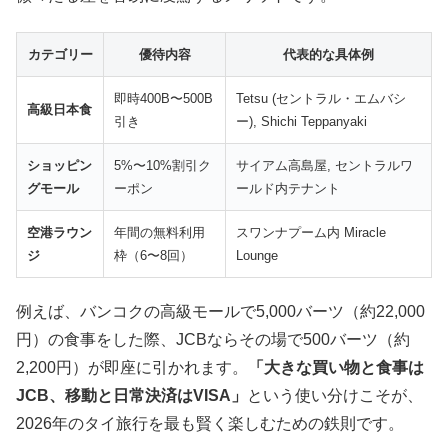
カテゴリー
優待内容
代表的な具体例
即時400B〜500B
Tetsu (セントラル・エムバシ
高級日本食
引き
ー), Shichi Teppanyaki
ショッピン
5%〜10%割引ク
サイアム高島屋, セントラルワ
グモール
ーポン
ールド内テナント
空港ラウン
年間の無料利用
スワンナプーム内 Miracle
ジ
枠（6〜8回）
Lounge
例えば、バンコクの高級モールで5,000バーツ（約22,000
円）の食事をした際、JCBならその場で500バーツ（約
2,200円）が即座に引かれます。
「大きな買い物と食事は
JCB、移動と日常決済はVISA」
という使い分けこそが、
2026年のタイ旅行を最も賢く楽しむための鉄則です。